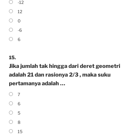
-12
12
0
-6
6
15.
Jika jumlah tak hingga dari deret geometri
adalah 21 dan rasionya 2/3 , maka suku
pertamanya adalah …
7
6
5
8
15