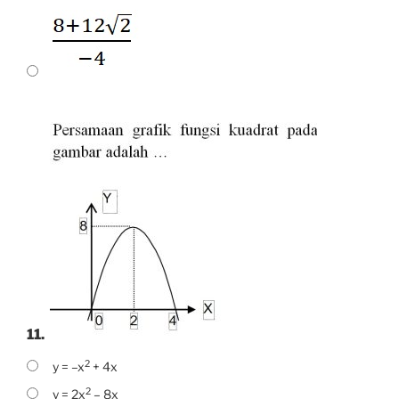
11.
2
y = –x
+ 4x
2
y = 2x
– 8x