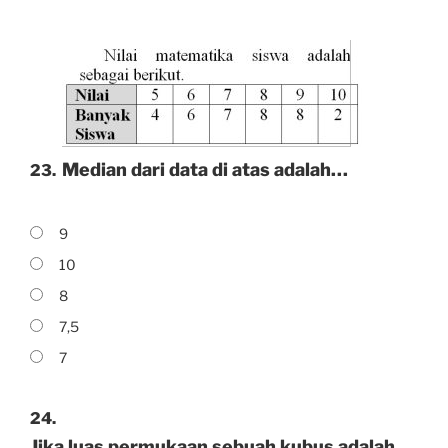
Median dari data di atas adalah…
23.
9
10
8
7,5
7
24.
Jika luas permukaan sebuah kubus adalah