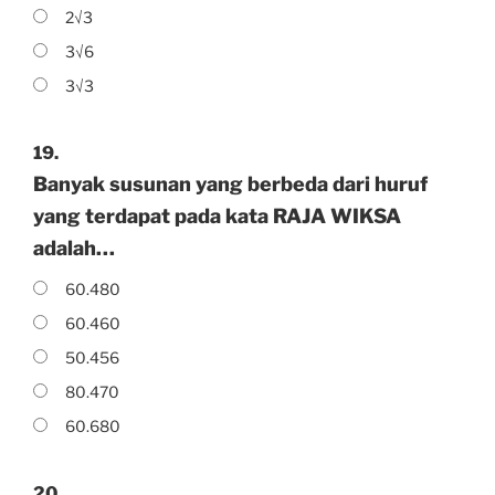
2√3
3√6
3√3
19.
Banyak susunan yang berbeda dari huruf
yang terdapat pada kata RAJA WIKSA
adalah…
60.480
60.460
50.456
80.470
60.680
20.