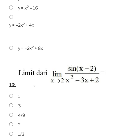
2
y = x
– 16
2
y = –2x
+ 4x
2
y = –2x
+ 8x
12.
1
3
4/9
2
1/3