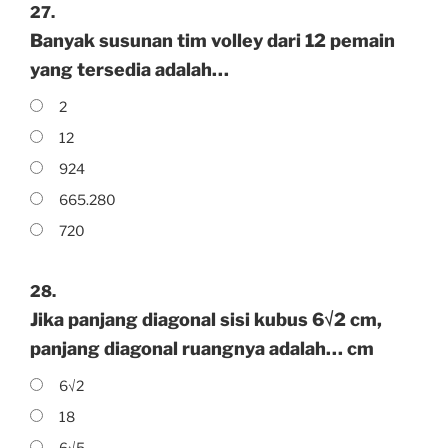
27.
Banyak susunan tim volley dari 12 pemain
yang tersedia adalah…
2
12
924
665.280
720
28.
Jika panjang diagonal sisi kubus 6√2 cm,
panjang diagonal ruangnya adalah… cm
6√2
18
6√5