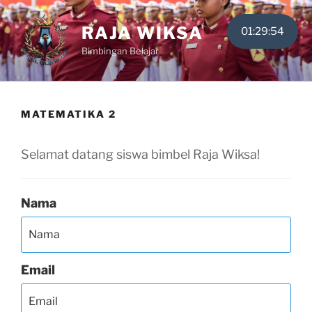
Skip
to
RAJA WIKSA
01:29:53
content
Bimbingan Belajar
MATEMATIKA 2
Selamat datang siswa bimbel Raja Wiksa!
Nama
Email