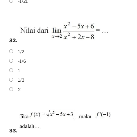
-1/21
32.
1/2
-1/6
1
1/3
2
33.