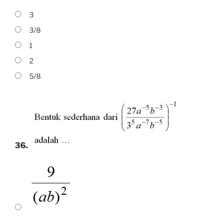
3
3/8
1
2
5/8
36.