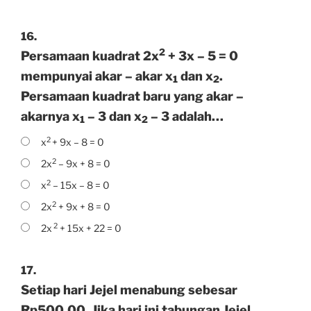
16.
2
Persamaan kuadrat 2x
+ 3x – 5 = 0
mempunyai akar – akar x
dan x
.
1
2
Persamaan kuadrat baru yang akar –
akarnya x
– 3 dan x
– 3 adalah…
1
2
2
x
+ 9x – 8 = 0
2
2x
– 9x + 8 = 0
2
x
– 15x – 8 = 0
2
2x
+ 9x + 8 = 0
2
2x
+ 15x + 22 = 0
17.
Setiap hari Jejel menabung sebesar
Rp500,00. Jika hari ini tabungan Jejel