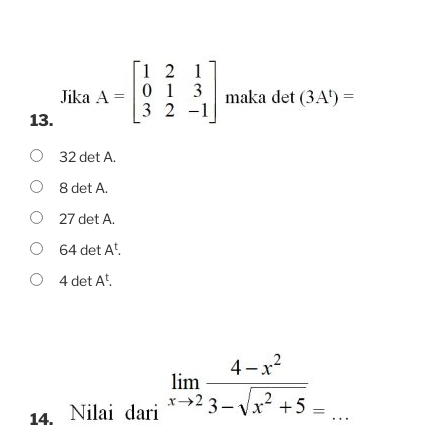
13.
32 det A.
8 det A.
27 det A.
t
64 det A
.
t
4 det A
.
14.