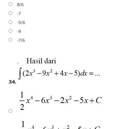
8/6
-7
-5/6
-9
-7/6
34.