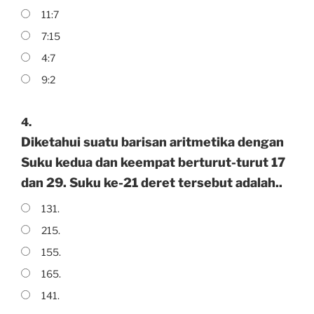
11:7
7:15
4:7
9:2
4.
Diketahui suatu barisan aritmetika dengan
Suku kedua dan keempat berturut-turut 17
dan 29. Suku ke-21 deret tersebut adalah..
131.
215.
155.
165.
141.