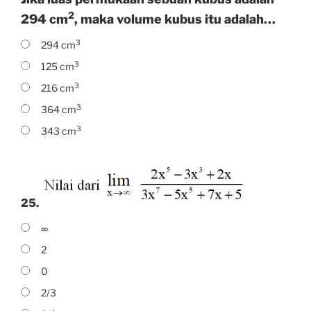
2
294 cm
, maka volume kubus itu adalah…
3
294 cm
3
125 cm
3
216 cm
3
364 cm
3
343 cm
25.
∞
2
0
2/3