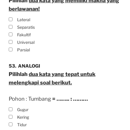
Pilihlah
dua kata yang memiliki makna yang
berlawanan!
Lateral
Separatis
Fakultif
Universal
Parsial
53.
ANALOGI
Pilihlah
dua kata yang tepat untuk
melengkapi soal berikut.
Pohon : Tumbang
= …….. : ………
Gugur
Kering
Tidur