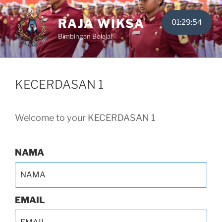
Skip
to
RAJA WIKSA
01:29:53
content
Bimbingan Belajar
KECERDASAN 1
Welcome to your KECERDASAN 1
NAMA
EMAIL