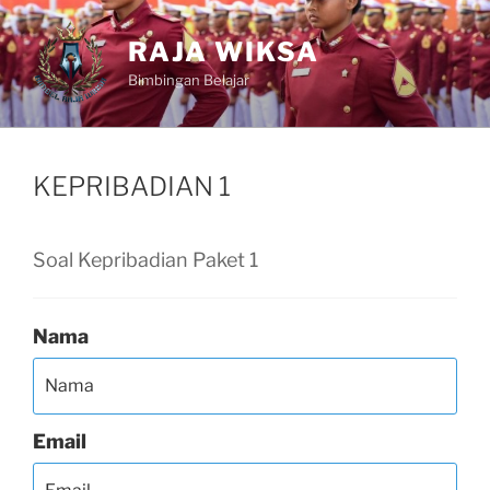
Skip
to
RAJA WIKSA
content
Bimbingan Belajar
KEPRIBADIAN 1
Soal Kepribadian Paket 1
Nama
Email